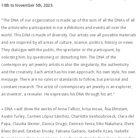
10th to November 5th, 2023.
"The DNA of our organization is made up of the sum of all the DNAs of all
the artists who participated in our exhibitions and events all over the
world. This DNA is made of diversity. Our artists use all possible materials
and are inspired by all areas of culture, science, politics, history or news.
They dialogue with the public, the spectator or the participant, by
soliciting him, by questioning or disturbing him. The DNA of the
contemporary art jewelry artists is also the singularity, the authenticity
and the creativity. Each artist has his own approach, his own style, his own
message. There are no rules or standards to follow, but personal and
constant research. The artist of contemporary art jewelry is an explorer,
an inventor, a revealer. He expresses his DNA through his art."
« DNA » will show the works of Anna Talbot, Arisa Inoue, Åsa Elmstam,
Austin Turley, Carmen López Sánchez, Charlotte Vanhoubroeck, Clara del
Papa, Claudia Steiner, Danica Drago, Deimezi Xenia, Eiko Nakahara, Elvire
Blanc Briand, Esteban Erosky, Fabiana Gadano, Isabelle Azais, Isabelle