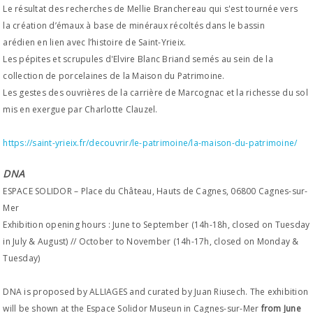
Le résultat des recherches de Mellie Branchereau qui s'est tournée vers
la création d’émaux à base de minéraux récoltés dans le bassin
arédien en lien avec l’histoire de Saint-Yrieix.
Les pépites et scrupules d'Elvire Blanc Briand semés au sein de la
collection de porcelaines de la Maison du Patrimoine.
Les gestes des ouvrières de la carrière de Marcognac et la richesse du sol
mis en exergue par Charlotte Clauzel.
https://saint-yrieix.fr/decouvrir/le-patrimoine/la-maison-du-patrimoine/
DNA
ESPACE SOLIDOR – Place du Château, Hauts de Cagnes, 06800 Cagnes-sur-
Mer
Exhibition opening hours : June to September (14h-18h, closed on Tuesday
in July & August) // October to November (14h-17h, closed on Monday &
Tuesday)
DNA is proposed by ALLIAGES and curated by Juan Riusech. The exhibition
will be shown at the Espace Solidor Museun in Cagnes-sur-Mer
from June