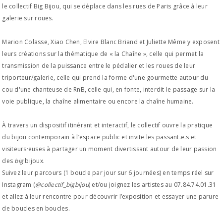
le collectif Big Bijou, qui se déplace dans les rues de Paris grâce à leur
galerie sur roues.
Marion Colasse, Xiao Chen, Elvire Blanc Briand et Juliette Même y exposent
leurs créations sur la thématique de « la Chaîne », celle qui permet la
transmission de la puissance entre le pédalier et les roues de leur
triporteur/galerie, celle qui prend la forme d'une gourmette autour du
cou d'une chanteuse de RnB, celle qui, en fonte, interdit le passage sur la
voie publique, la chaîne alimentaire ou encore la chaîne humaine.
À travers un dispositif itinérant et interactif, le collectif ouvre la pratique
du bijou contemporain à l
’
espace public et invite les passant.e.s et
visiteurs·euses à partager un moment divertissant autour de leur passion
des
big
bijoux.
Suivez leur parcours (1 boucle par jour sur 6 journées) en temps réel sur
Instagram (
@collectif_bigbijou
) et/ou joignez les artistes au 07.84.74.01.31
et allez à leur rencontre pour découvrir l
’
exposition et essayer une parure
de boucles en boucles.