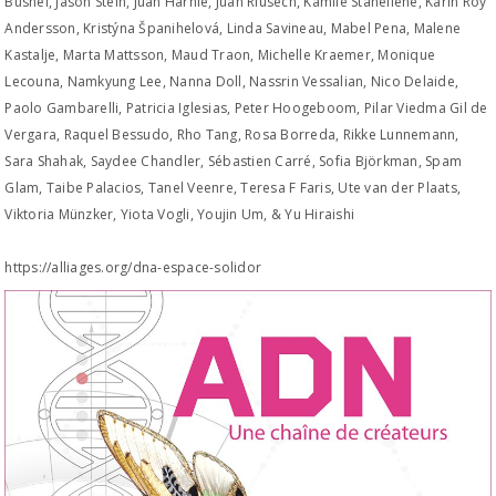
Busnel, Jason Stein, Juan Harnie, Juan Riusech, Kamile Staneliene, Karin Roy
Andersson, Kristýna Španihelová, Linda Savineau, Mabel Pena, Malene
Kastalje, Marta Mattsson, Maud Traon, Michelle Kraemer, Monique
Lecouna, Namkyung Lee, Nanna Doll, Nassrin Vessalian, Nico Delaide,
Paolo Gambarelli, Patricia Iglesias, Peter Hoogeboom, Pilar Viedma Gil de
Vergara, Raquel Bessudo, Rho Tang, Rosa Borreda, Rikke Lunnemann,
Sara Shahak, Saydee Chandler, Sébastien Carré, Sofia Björkman, Spam
Glam, Taibe Palacios, Tanel Veenre, Teresa F Faris, Ute van der Plaats,
Viktoria Münzker, Yiota Vogli, Youjin Um, & Yu Hiraishi
https://alliages.org/dna-espace-solidor