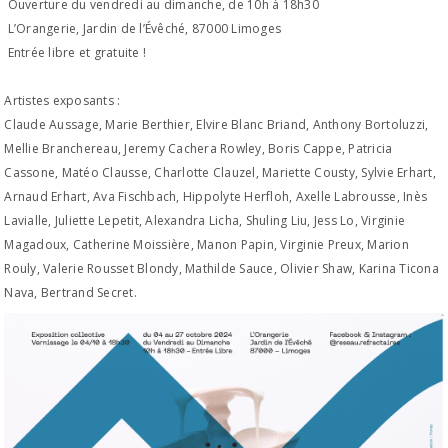
Ouverture du vendredi au dimanche, de 10h à 18h30
L’Orangerie, Jardin de l’Évêché, 87000 Limoges
Entrée libre et gratuite !
Artistes exposants :
Claude Aussage, Marie Berthier, Elvire Blanc Briand, Anthony Bortoluzzi,
Mellie Branchereau, Jeremy Cachera Rowley, Boris Cappe, Patricia
Cassone, Matéo Clausse, Charlotte Clauzel, Mariette Cousty, Sylvie Erhart,
Arnaud Erhart, Ava Fischbach, Hippolyte Herfloh, Axelle Labrousse, Inès
Lavialle, Juliette Lepetit, Alexandra Licha, Shuling Liu, Jess Lo, Virginie
Magadoux, Catherine Moissière, Manon Papin, Virginie Preux, Marion
Rouly, Valerie Rousset Blondy, Mathilde Sauce, Olivier Shaw, Karina Ticona
Nava, Bertrand Secret.