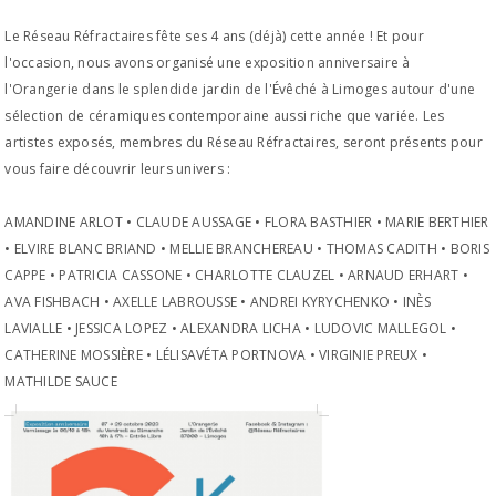
Le Réseau Réfractaires fête ses 4 ans (déjà) cette année ! Et pour
l'occasion, nous avons organisé une exposition anniversaire à
l'Orangerie dans le splendide jardin de l'Évêché à Limoges autour d'une
sélection de céramiques contemporaine aussi riche que variée. Les
artistes exposés, membres du Réseau Réfractaires, seront présents pour
vous faire découvrir leurs univers :
AMANDINE ARLOT • CLAUDE AUSSAGE • FLORA BASTHIER • MARIE BERTHIER
• ELVIRE BLANC BRIAND • MELLIE BRANCHEREAU • THOMAS CADITH • BORIS
CAPPE • PATRICIA CASSONE • CHARLOTTE CLAUZEL • ARNAUD ERHART •
AVA FISHBACH • AXELLE LABROUSSE • ANDREI KYRYCHENKO • INÈS
LAVIALLE • JESSICA LOPEZ • ALEXANDRA LICHA • LUDOVIC MALLEGOL •
CATHERINE MOSSIÈRE • LÉLISAVÉTA PORTNOVA • VIRGINIE PREUX •
MATHILDE SAUCE