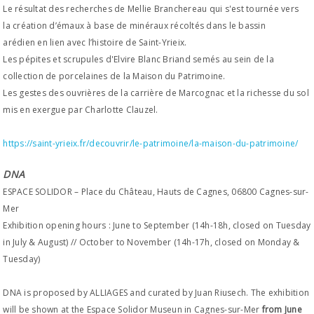
Le résultat des recherches de Mellie Branchereau qui s'est tournée vers
la création d’émaux à base de minéraux récoltés dans le bassin
arédien en lien avec l’histoire de Saint-Yrieix.
Les pépites et scrupules d'Elvire Blanc Briand semés au sein de la
collection de porcelaines de la Maison du Patrimoine.
Les gestes des ouvrières de la carrière de Marcognac et la richesse du sol
mis en exergue par Charlotte Clauzel.
https://saint-yrieix.fr/decouvrir/le-patrimoine/la-maison-du-patrimoine/
DNA
ESPACE SOLIDOR – Place du Château, Hauts de Cagnes, 06800 Cagnes-sur-
Mer
Exhibition opening hours : June to September (14h-18h, closed on Tuesday
in July & August) // October to November (14h-17h, closed on Monday &
Tuesday)
DNA is proposed by ALLIAGES and curated by Juan Riusech. The exhibition
will be shown at the Espace Solidor Museun in Cagnes-sur-Mer
from June