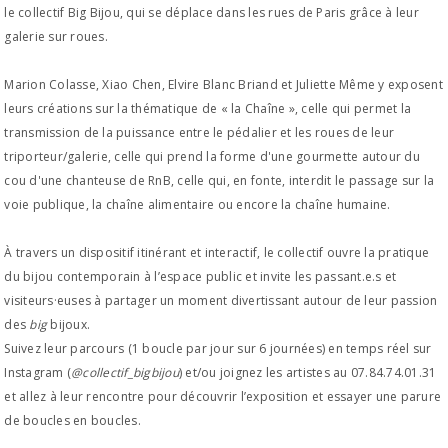
le collectif Big Bijou, qui se déplace dans les rues de Paris grâce à leur
galerie sur roues.
Marion Colasse, Xiao Chen, Elvire Blanc Briand et Juliette Même y exposent
leurs créations sur la thématique de « la Chaîne », celle qui permet la
transmission de la puissance entre le pédalier et les roues de leur
triporteur/galerie, celle qui prend la forme d'une gourmette autour du
cou d'une chanteuse de RnB, celle qui, en fonte, interdit le passage sur la
voie publique, la chaîne alimentaire ou encore la chaîne humaine.
À travers un dispositif itinérant et interactif, le collectif ouvre la pratique
du bijou contemporain à l
’
espace public et invite les passant.e.s et
visiteurs·euses à partager un moment divertissant autour de leur passion
des
big
bijoux.
Suivez leur parcours (1 boucle par jour sur 6 journées) en temps réel sur
Instagram (
@collectif_bigbijou
) et/ou joignez les artistes au 07.84.74.01.31
et allez à leur rencontre pour découvrir l
’
exposition et essayer une parure
de boucles en boucles.