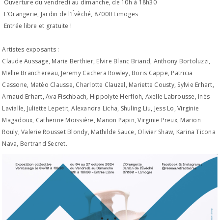
Ouverture du vendredi au dimanche, de 10h à 18h30
L’Orangerie, Jardin de l’Évêché, 87000 Limoges
Entrée libre et gratuite !
Artistes exposants :
Claude Aussage, Marie Berthier, Elvire Blanc Briand, Anthony Bortoluzzi,
Mellie Branchereau, Jeremy Cachera Rowley, Boris Cappe, Patricia
Cassone, Matéo Clausse, Charlotte Clauzel, Mariette Cousty, Sylvie Erhart,
Arnaud Erhart, Ava Fischbach, Hippolyte Herfloh, Axelle Labrousse, Inès
Lavialle, Juliette Lepetit, Alexandra Licha, Shuling Liu, Jess Lo, Virginie
Magadoux, Catherine Moissière, Manon Papin, Virginie Preux, Marion
Rouly, Valerie Rousset Blondy, Mathilde Sauce, Olivier Shaw, Karina Ticona
Nava, Bertrand Secret.