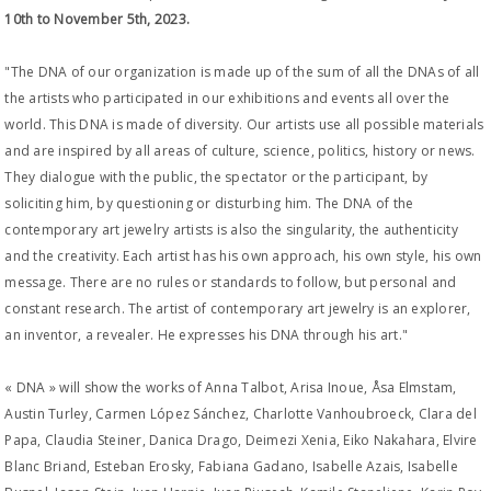
10th to November 5th, 2023.
"The DNA of our organization is made up of the sum of all the DNAs of all
the artists who participated in our exhibitions and events all over the
world. This DNA is made of diversity. Our artists use all possible materials
and are inspired by all areas of culture, science, politics, history or news.
They dialogue with the public, the spectator or the participant, by
soliciting him, by questioning or disturbing him. The DNA of the
contemporary art jewelry artists is also the singularity, the authenticity
and the creativity. Each artist has his own approach, his own style, his own
message. There are no rules or standards to follow, but personal and
constant research. The artist of contemporary art jewelry is an explorer,
an inventor, a revealer. He expresses his DNA through his art."
« DNA » will show the works of Anna Talbot, Arisa Inoue, Åsa Elmstam,
Austin Turley, Carmen López Sánchez, Charlotte Vanhoubroeck, Clara del
Papa, Claudia Steiner, Danica Drago, Deimezi Xenia, Eiko Nakahara, Elvire
Blanc Briand, Esteban Erosky, Fabiana Gadano, Isabelle Azais, Isabelle