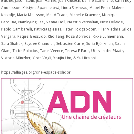
Busnel, Jason Stein, Juan Harnie, Juan Riusech, Kamile Staneliene, Karin Roy
Andersson, Kristýna Španihelová, Linda Savineau, Mabel Pena, Malene
Kastalje, Marta Mattsson, Maud Traon, Michelle Kraemer, Monique
Lecouna, Namkyung Lee, Nanna Doll, Nassrin Vessalian, Nico Delaide,
Paolo Gambarelli, Patricia Iglesias, Peter Hoogeboom, Pilar Viedma Gil de
Vergara, Raquel Bessudo, Rho Tang, Rosa Borreda, Rikke Lunnemann,
Sara Shahak, Saydee Chandler, Sébastien Carré, Sofia Björkman, Spam
Glam, Taibe Palacios, Tanel Veenre, Teresa F Faris, Ute van der Plaats,
Viktoria Münzker, Yiota Vogli, Youjin Um, & Yu Hiraishi
https://alliages.org/dna-espace-solidor