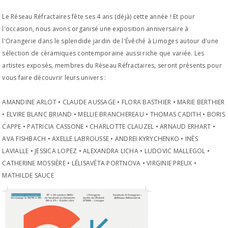
Le Réseau Réfractaires fête ses 4 ans (déjà) cette année ! Et pour
l'occasion, nous avons organisé une exposition anniversaire à
l'Orangerie dans le splendide jardin de l'Évêché à Limoges autour d'une
sélection de céramiques contemporaine aussi riche que variée. Les
artistes exposés, membres du Réseau Réfractaires, seront présents pour
vous faire découvrir leurs univers :
AMANDINE ARLOT • CLAUDE AUSSAGE • FLORA BASTHIER • MARIE BERTHIER
• ELVIRE BLANC BRIAND • MELLIE BRANCHEREAU • THOMAS CADITH • BORIS
CAPPE • PATRICIA CASSONE • CHARLOTTE CLAUZEL • ARNAUD ERHART •
AVA FISHBACH • AXELLE LABROUSSE • ANDREI KYRYCHENKO • INÈS
LAVIALLE • JESSICA LOPEZ • ALEXANDRA LICHA • LUDOVIC MALLEGOL •
CATHERINE MOSSIÈRE • LÉLISAVÉTA PORTNOVA • VIRGINIE PREUX •
MATHILDE SAUCE