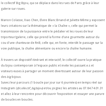
le collectif Big Bijou, qui se déplace dans les rues de Paris grâce à leur
galerie sur roues.
Marion Colasse, Xiao Chen, Elvire Blanc Briand et Juliette Même y exposent
leurs créations sur la thématique de « la Chaîne », celle qui permet la
transmission de la puissance entre le pédalier et les roues de leur
triporteur/galerie, celle qui prend la forme d'une gourmette autour du
cou d'une chanteuse de RnB, celle qui, en fonte, interdit le passage sur la
voie publique, la chaîne alimentaire ou encore la chaîne humaine.
À travers un dispositif itinérant et interactif, le collectif ouvre la pratique
du bijou contemporain à l
’
espace public et invite les passant.e.s et
visiteurs·euses à partager un moment divertissant autour de leur passion
des
big
bijoux.
Suivez leur parcours (1 boucle par jour sur 6 journées) en temps réel sur
Instagram (
@collectif_bigbijou
) et/ou joignez les artistes au 07.84.74.01.31
et allez à leur rencontre pour découvrir l
’
exposition et essayer une parure
de boucles en boucles.