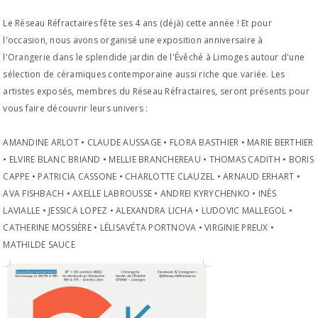
Le Réseau Réfractaires fête ses 4 ans (déjà) cette année ! Et pour
l'occasion, nous avons organisé une exposition anniversaire à
l'Orangerie dans le splendide jardin de l'Évêché à Limoges autour d'une
sélection de céramiques contemporaine aussi riche que variée. Les
artistes exposés, membres du Réseau Réfractaires, seront présents pour
vous faire découvrir leurs univers :
AMANDINE ARLOT • CLAUDE AUSSAGE • FLORA BASTHIER • MARIE BERTHIER
• ELVIRE BLANC BRIAND • MELLIE BRANCHEREAU • THOMAS CADITH • BORIS
CAPPE • PATRICIA CASSONE • CHARLOTTE CLAUZEL • ARNAUD ERHART •
AVA FISHBACH • AXELLE LABROUSSE • ANDREI KYRYCHENKO • INÈS
LAVIALLE • JESSICA LOPEZ • ALEXANDRA LICHA • LUDOVIC MALLEGOL •
CATHERINE MOSSIÈRE • LÉLISAVÉTA PORTNOVA • VIRGINIE PREUX •
MATHILDE SAUCE