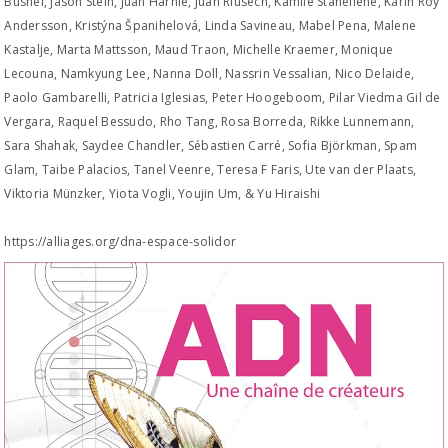
Busnel, Jason Stein, Juan Harnie, Juan Riusech, Kamile Staneliene, Karin Roy
Andersson, Kristýna Španihelová, Linda Savineau, Mabel Pena, Malene
Kastalje, Marta Mattsson, Maud Traon, Michelle Kraemer, Monique
Lecouna, Namkyung Lee, Nanna Doll, Nassrin Vessalian, Nico Delaide,
Paolo Gambarelli, Patricia Iglesias, Peter Hoogeboom, Pilar Viedma Gil de
Vergara, Raquel Bessudo, Rho Tang, Rosa Borreda, Rikke Lunnemann,
Sara Shahak, Saydee Chandler, Sébastien Carré, Sofia Björkman, Spam
Glam, Taibe Palacios, Tanel Veenre, Teresa F Faris, Ute van der Plaats,
Viktoria Münzker, Yiota Vogli, Youjin Um, & Yu Hiraishi
https://alliages.org/dna-espace-solidor