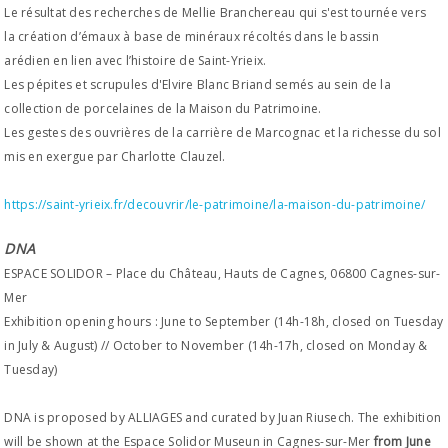
Le résultat des recherches de Mellie Branchereau qui s'est tournée vers
la création d’émaux à base de minéraux récoltés dans le bassin
arédien en lien avec l’histoire de Saint-Yrieix.
Les pépites et scrupules d'Elvire Blanc Briand semés au sein de la
collection de porcelaines de la Maison du Patrimoine.
Les gestes des ouvrières de la carrière de Marcognac et la richesse du sol
mis en exergue par Charlotte Clauzel.
https://saint-yrieix.fr/decouvrir/le-patrimoine/la-maison-du-patrimoine/
DNA
ESPACE SOLIDOR – Place du Château, Hauts de Cagnes, 06800 Cagnes-sur-
Mer
Exhibition opening hours : June to September (14h-18h, closed on Tuesday
in July & August) // October to November (14h-17h, closed on Monday &
Tuesday)
DNA is proposed by ALLIAGES and curated by Juan Riusech. The exhibition
will be shown at the Espace Solidor Museun in Cagnes-sur-Mer
from June