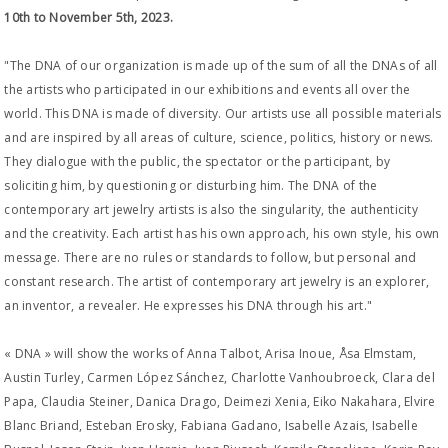
10th to November 5th, 2023.
"The DNA of our organization is made up of the sum of all the DNAs of all
the artists who participated in our exhibitions and events all over the
world. This DNA is made of diversity. Our artists use all possible materials
and are inspired by all areas of culture, science, politics, history or news.
They dialogue with the public, the spectator or the participant, by
soliciting him, by questioning or disturbing him. The DNA of the
contemporary art jewelry artists is also the singularity, the authenticity
and the creativity. Each artist has his own approach, his own style, his own
message. There are no rules or standards to follow, but personal and
constant research. The artist of contemporary art jewelry is an explorer,
an inventor, a revealer. He expresses his DNA through his art."
« DNA » will show the works of Anna Talbot, Arisa Inoue, Åsa Elmstam,
Austin Turley, Carmen López Sánchez, Charlotte Vanhoubroeck, Clara del
Papa, Claudia Steiner, Danica Drago, Deimezi Xenia, Eiko Nakahara, Elvire
Blanc Briand, Esteban Erosky, Fabiana Gadano, Isabelle Azais, Isabelle