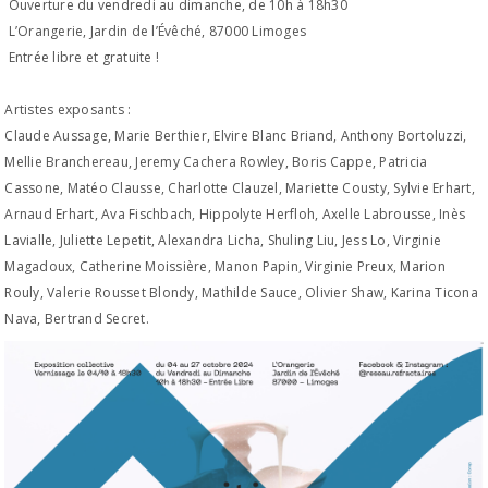
Ouverture du vendredi au dimanche, de 10h à 18h30
L’Orangerie, Jardin de l’Évêché, 87000 Limoges
Entrée libre et gratuite !
Artistes exposants :
Claude Aussage, Marie Berthier, Elvire Blanc Briand, Anthony Bortoluzzi,
Mellie Branchereau, Jeremy Cachera Rowley, Boris Cappe, Patricia
Cassone, Matéo Clausse, Charlotte Clauzel, Mariette Cousty, Sylvie Erhart,
Arnaud Erhart, Ava Fischbach, Hippolyte Herfloh, Axelle Labrousse, Inès
Lavialle, Juliette Lepetit, Alexandra Licha, Shuling Liu, Jess Lo, Virginie
Magadoux, Catherine Moissière, Manon Papin, Virginie Preux, Marion
Rouly, Valerie Rousset Blondy, Mathilde Sauce, Olivier Shaw, Karina Ticona
Nava, Bertrand Secret.